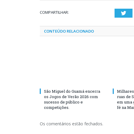
COMPARTILHAR:
Twi
CONTEÚDO RELACIONADO
São Miguel do Guamá encerra
Milhares
os Jogos de Verão 2026 com
ruas de 
sucesso de público e
em uma g
competições.
fé na Ma
Os comentários estão fechados.