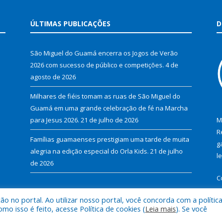
ÚLTIMAS PUBLICAÇÕES
D
São Miguel do Guamá encerra os Jogos de Verão
2026 com sucesso de público e competições.
4 de
agosto de 2026
Milhares de fiéis tomam as ruas de São Miguel do
Guamá em uma grande celebração de fé na Marcha
para Jesus 2026.
21 de julho de 2026
M
R
Famílias guamaenses prestigiam uma tarde de muita
g
alegria na edição especial do Orla Kids.
21 de julho
l
de 2026
C
 no portal. Ao utilizar nosso portal, você concorda com a polític
 isso é feito, acesse Política de cookies (
Leia mais
). Se você