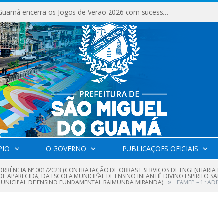
São Miguel do Guamá encerra os Jogos de Verão 2026 com sucesso de público e competições.
PIO
O GOVERNO
PUBLICAÇÕES OFICIAIS
RRÊNCIA Nº 001/2023 (CONTRATAÇÃO DE OBRAS E SERVIÇOS DE ENGENHARIA 
DE APARECIDA, DA ESCOLA MUNICIPAL DE ENSINO INFANTIL DIVINO ESPÍRITO S
»
MUNICIPAL DE ENSINO FUNDAMENTAL RAIMUNDA MIRANDA)
FAMEP – 1º AD