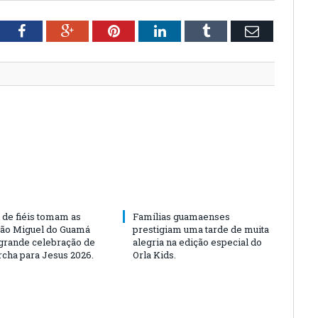
tter
Facebook
Google+
Pinterest
LinkedIn
Tumblr
Email
 de fiéis tomam as
Famílias guamaenses
São Miguel do Guamá
prestigiam uma tarde de muita
rande celebração de
alegria na edição especial do
rcha para Jesus 2026.
Orla Kids.