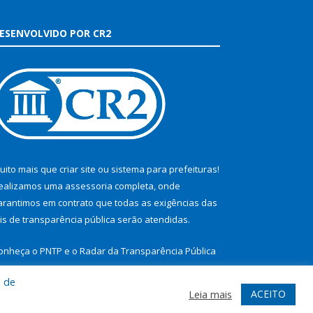
ESENVOLVIDO POR CR2
uito mais que
criar site
ou
sistema para prefeituras
!
ealizamos uma
assessoria
completa, onde
arantimos em contrato que todas as exigências das
eis de transparência pública
serão atendidas.
onheça o
PNTP
e o
Radar da Transparência Pública
a de
ACEITO
Leia mais