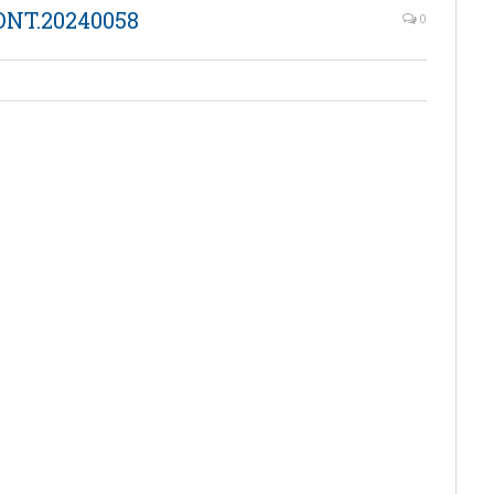
ONT.20240058
0