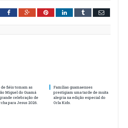
tter
Facebook
Google+
Pinterest
LinkedIn
Tumblr
Email
 de fiéis tomam as
Famílias guamaenses
São Miguel do Guamá
prestigiam uma tarde de muita
rande celebração de
alegria na edição especial do
rcha para Jesus 2026.
Orla Kids.