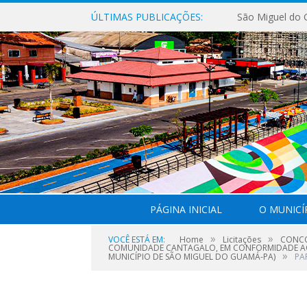
ÚLTIMAS PUBLICAÇÕES:
PÁGINA INICIAL
O MUNICÍ
»
»
VOCÊ ESTÁ EM:
Home
Licitações
CONCO
COMUNIDADE CANTAGALO, EM CONFORMIDADE AO 
»
MUNICÍPIO DE SÃO MIGUEL DO GUAMÁ-PA)
PA