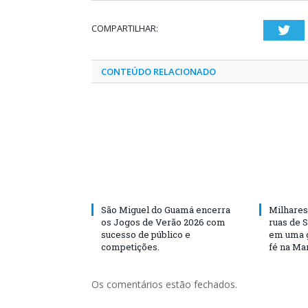
COMPARTILHAR:
Twi
CONTEÚDO RELACIONADO
São Miguel do Guamá encerra
Milhares
os Jogos de Verão 2026 com
ruas de 
sucesso de público e
em uma g
competições.
fé na Ma
Os comentários estão fechados.