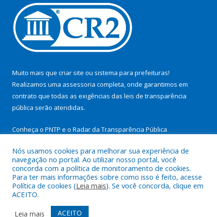
Muito mais que
criar site
ou
sistema para prefeituras
!
Realizamos uma
assessoria
completa, onde garantimos em
contrato que todas as exigências das
leis de transparência
pública
serão atendidas.
Conheça o
PNTP
e o
Radar da Transparência Pública
Nós usamos cookies para melhorar sua experiência de
navegação no portal. Ao utilizar nosso portal, você
concorda com a política de monitoramento de cookies.
Para ter mais informações sobre como isso é feito, acesse
Todos os direitos reservados a Prefeitura Municipal de São
Política de cookies (
Leia mais
). Se você concorda, clique em
Miguel do Guamá.
ACEITO.
Mapa do Site
Acessar Área Administrativa
ACEITO
Leia mais