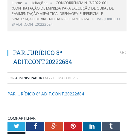
»
»
Home
Licitações
CONCORRÊNCIA Nº 3/2022-001
(CONTRATAÇÃO DE EMPRESA PARA EXECUÇÃO DE OBRAS DE
PAVIMENTAÇÃO ASFÁLTICA, DRENAGEM SUPERFICIAL E
»
SINALIZAÇÃO DE VIAS NO BAIRRO PALMEIRAS)
PAR.JURÍDICO
8º ADIT.CONT.20222684
PAR.JURÍDICO 8º
0
ADIT.CONT.20222684
POR
ADMINISTRADOR
EM
27 DE MAIO DE 2026
PAR.JURÍDICO 8º ADIT.CONT.20222684
COMPARTILHAR:
Twitter
Facebook
Google+
Pinterest
LinkedIn
Tumblr