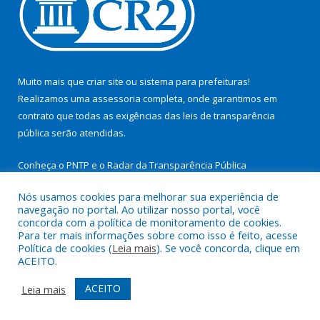
Muito mais que
criar site
ou
sistema para prefeituras
!
Realizamos uma
assessoria
completa, onde garantimos em
contrato que todas as exigências das
leis de transparência
pública
serão atendidas.
Conheça o
PNTP
e o
Radar da Transparência Pública
Nós usamos cookies para melhorar sua experiência de
navegação no portal. Ao utilizar nosso portal, você
concorda com a política de monitoramento de cookies.
Para ter mais informações sobre como isso é feito, acesse
Todos os direitos reservados a Prefeitura Municipal de São
Política de cookies (
Leia mais
). Se você concorda, clique em
Miguel do Guamá.
ACEITO.
Mapa do Site
Acessar Área Administrativa
ACEITO
Leia mais
Acessar Webmail