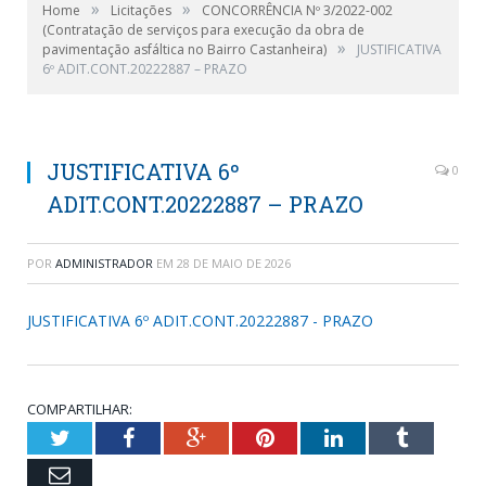
»
»
Home
Licitações
CONCORRÊNCIA Nº 3/2022-002
(Contratação de serviços para execução da obra de
»
pavimentação asfáltica no Bairro Castanheira)
JUSTIFICATIVA
6º ADIT.CONT.20222887 – PRAZO
JUSTIFICATIVA 6º
0
ADIT.CONT.20222887 – PRAZO
POR
ADMINISTRADOR
EM
28 DE MAIO DE 2026
JUSTIFICATIVA 6º ADIT.CONT.20222887 - PRAZO
COMPARTILHAR:
Twitter
Facebook
Google+
Pinterest
LinkedIn
Tumblr
Email