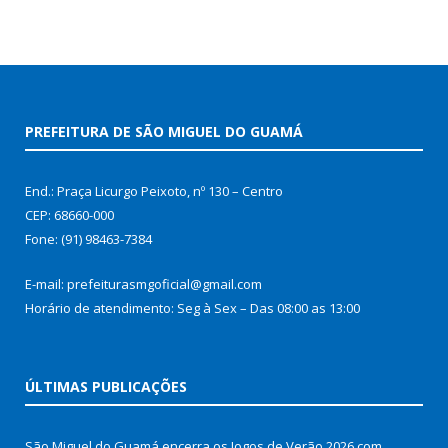
PREFEITURA DE SÃO MIGUEL DO GUAMÁ
End.: Praça Licurgo Peixoto, nº 130 – Centro
CEP: 68660-000
Fone: (91) 98463-7384
E-mail: prefeiturasmgoficial@gmail.com
Horário de atendimento: Seg à Sex – Das 08:00 as 13:00
ÚLTIMAS PUBLICAÇÕES
São Miguel do Guamá encerra os Jogos de Verão 2026 com