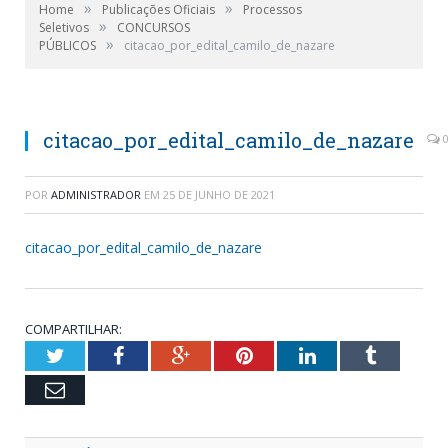
»
»
Home
Publicações Oficiais
Processos
»
Seletivos
CONCURSOS
»
PÚBLICOS
citacao_por_edital_camilo_de_nazare
citacao_por_edital_camilo_de_nazare
POR
ADMINISTRADOR
EM
25 DE JUNHO DE 2021
citacao_por_edital_camilo_de_nazare
COMPARTILHAR:
Twitter
Facebook
Google+
Pinterest
LinkedIn
Tumblr
Email