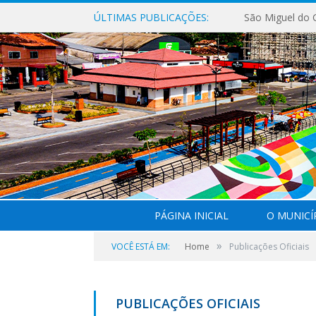
ÚLTIMAS PUBLICAÇÕES:
PÁGINA INICIAL
O MUNICÍ
»
VOCÊ ESTÁ EM:
Home
Publicações Oficiais
PUBLICAÇÕES OFICIAIS