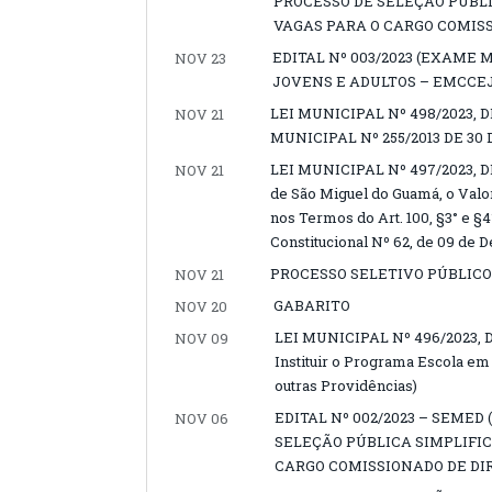
PROCESSO DE SELEÇÃO PÚBL
VAGAS PARA O CARGO COMIS
EDITAL Nº 003/2023 (EXAME
NOV 23
JOVENS E ADULTOS – EMCCEJ
LEI MUNICIPAL Nº 498/2023, D
NOV 21
MUNICIPAL Nº 255/2013 DE 30
LEI MUNICIPAL Nº 497/2023, DE
NOV 21
de São Miguel do Guamá, o Valo
nos Termos do Art. 100, §3° e §
Constitucional Nº 62, de 09 de
PROCESSO SELETIVO PÚBLICO (
NOV 21
GABARITO
NOV 20
LEI MUNICIPAL Nº 496/2023, D
NOV 09
Instituir o Programa Escola e
outras Providências)
EDITAL Nº 002/2023 – SEME
NOV 06
SELEÇÃO PÚBLICA SIMPLIFI
CARGO COMISSIONADO DE DI