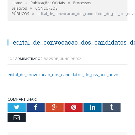
»
»
Home
Publicações Oficiais
Processos
»
Seletivos
CONCURSOS
»
PÚBLICOS
edital_de_convocacao_dos_candidatos_do_pss_ace_nov
edital_de_convocacao_dos_candidatos_
POR
ADMINISTRADOR
EM
25 DE JUNHO DE 2021
edital_de_convocacao_dos_candidatos_do_pss_ace_novo
COMPARTILHAR:
Twitter
Facebook
Google+
Pinterest
LinkedIn
Tumblr
Email