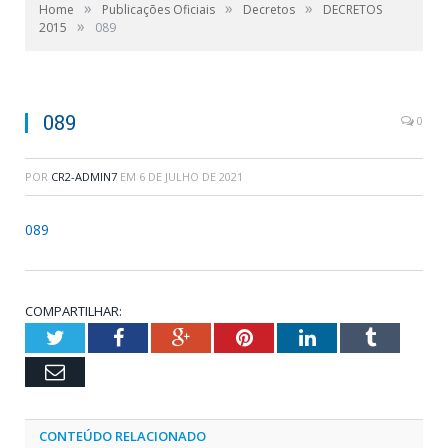
»
»
»
Home
Publicações Oficiais
Decretos
DECRETOS
»
2015
089
089
0
POR
CR2-ADMIN7
EM
6 DE JULHO DE 2021
089
COMPARTILHAR:
Twitter
Facebook
Google+
Pinterest
LinkedIn
Tumblr
Email
CONTEÚDO RELACIONADO