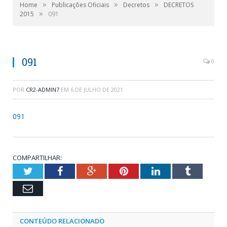
»
»
»
Home
Publicações Oficiais
Decretos
DECRETOS
»
2015
091
091
0
POR
CR2-ADMIN7
EM
6 DE JULHO DE 2021
091
COMPARTILHAR:
Twitter
Facebook
Google+
Pinterest
LinkedIn
Tumblr
Email
CONTEÚDO RELACIONADO