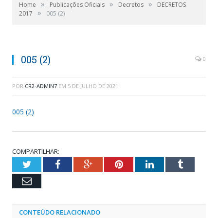
»
»
»
Home
Publicações Oficiais
Decretos
DECRETOS
»
2017
005 (2)
005 (2)
0
POR
CR2-ADMIN7
EM
5 DE JULHO DE 2021
005 (2)
COMPARTILHAR:
Twitter
Facebook
Google+
Pinterest
LinkedIn
Tumblr
Email
CONTEÚDO RELACIONADO