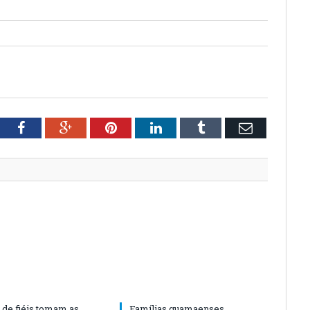
tter
Facebook
Google+
Pinterest
LinkedIn
Tumblr
Email
 de fiéis tomam as
Famílias guamaenses