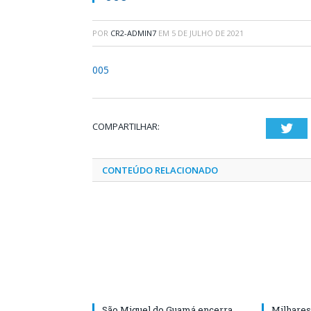
POR
CR2-ADMIN7
EM
5 DE JULHO DE 2021
005
COMPARTILHAR:
Twi
CONTEÚDO RELACIONADO
São Miguel do Guamá encerra
Milhares