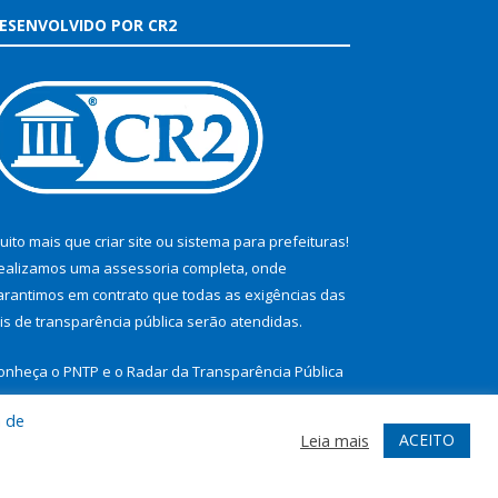
ESENVOLVIDO POR CR2
uito mais que
criar site
ou
sistema para prefeituras
!
ealizamos uma
assessoria
completa, onde
arantimos em contrato que todas as exigências das
eis de transparência pública
serão atendidas.
onheça o
PNTP
e o
Radar da Transparência Pública
a de
ACEITO
Leia mais
te
Acessar Área Administrativa
Acessar Webmail