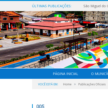
ÚLTIMAS PUBLICAÇÕES:
PÁGINA INICIAL
O MUNICÍ
»
VOCÊ ESTÁ EM:
Home
Publicações Oficiais
005