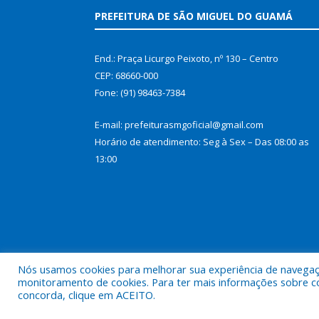
PREFEITURA DE SÃO MIGUEL DO GUAMÁ
End.: Praça Licurgo Peixoto, nº 130 – Centro
CEP: 68660-000
Fone: (91) 98463-7384
E-mail: prefeiturasmgoficial@gmail.com
Horário de atendimento: Seg à Sex – Das 08:00 as
13:00
Nós usamos cookies para melhorar sua experiência de navegação
monitoramento de cookies. Para ter mais informações sobre como
concorda, clique em ACEITO.
Todos os direitos reservados a Prefeitura Municip