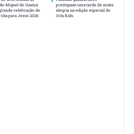
São Miguel do Guamá
prestigiam uma tarde de muita
rande celebração de
alegria na edição especial do
rcha para Jesus 2026.
Orla Kids.