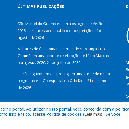
ÚLTIMAS PUBLICAÇÕES
D
São Miguel do Guamá encerra os Jogos de Verão
2026 com sucesso de público e competições.
4 de
agosto de 2026
Milhares de fiéis tomam as ruas de São Miguel do
Guamá em uma grande celebração de fé na Marcha
para Jesus 2026.
21 de julho de 2026
M
R
Famílias guamaenses prestigiam uma tarde de muita
g
alegria na edição especial do Orla Kids.
21 de julho
l
de 2026
C
 no portal. Ao utilizar nosso portal, você concorda com a polític
 isso é feito, acesse Política de cookies (
Leia mais
). Se você
al de São Miguel do Guamá.
Mapa do Si