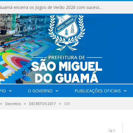
São Miguel do Guamá encerra os Jogos de Verão 2026 com sucesso de público e competições.
PIO
O GOVERNO
PUBLICAÇÕES OFICIAIS
»
»
»
Decretos
DECRETOS 2017
005
0