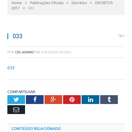
»
»
»
Home
Publicações Oficiais
Decretos
DECRETOS
»
2017
033
033
0
POR
CR2-ADMIN7
EM
5 DE JULHO DE 2021
033
COMPARTILHAR:
Twitter
Facebook
Google+
Pinterest
LinkedIn
Tumblr
Email
CONTEÚDO RELACIONADO