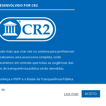
ESENVOLVIDO POR CR2
uito mais que
criar site
ou
sistema para prefeituras
!
ealizamos uma
assessoria
completa, onde
arantimos em contrato que todas as exigências das
eis de transparência pública
serão atendidas.
onheça o
PNTP
e o
Radar da Transparência Pública
a de
ACEITO
Leia mais
te
Acessar Área Administrativa
Acessar Webmail