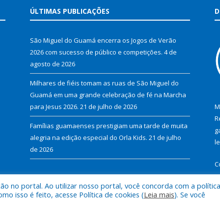
ÚLTIMAS PUBLICAÇÕES
D
São Miguel do Guamá encerra os Jogos de Verão
2026 com sucesso de público e competições.
4 de
agosto de 2026
Milhares de fiéis tomam as ruas de São Miguel do
Guamá em uma grande celebração de fé na Marcha
para Jesus 2026.
21 de julho de 2026
M
R
Famílias guamaenses prestigiam uma tarde de muita
g
alegria na edição especial do Orla Kids.
21 de julho
l
de 2026
C
 no portal. Ao utilizar nosso portal, você concorda com a polític
 isso é feito, acesse Política de cookies (
Leia mais
). Se você
al de São Miguel do Guamá.
Mapa do Si