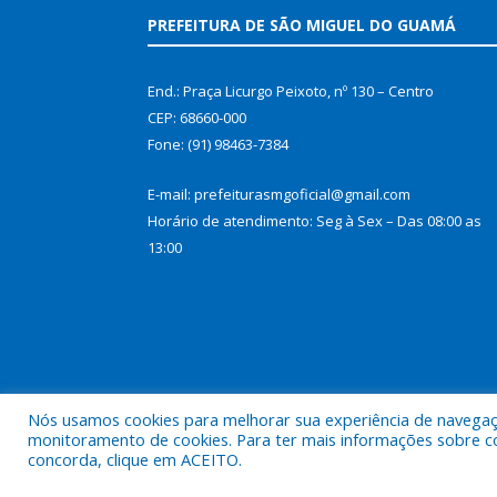
PREFEITURA DE SÃO MIGUEL DO GUAMÁ
End.: Praça Licurgo Peixoto, nº 130 – Centro
CEP: 68660-000
Fone: (91) 98463-7384
E-mail: prefeiturasmgoficial@gmail.com
Horário de atendimento: Seg à Sex – Das 08:00 as
13:00
Nós usamos cookies para melhorar sua experiência de navegação
monitoramento de cookies. Para ter mais informações sobre como
concorda, clique em ACEITO.
Todos os direitos reservados a Prefeitura Municip