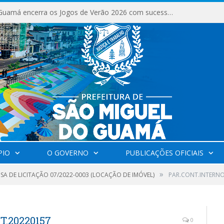
São Miguel do Guamá encerra os Jogos de Verão 2026 com sucesso de público e competições.
PIO
O GOVERNO
PUBLICAÇÕES OFICIAIS
»
SA DE LICITAÇÃO 07/2022-0003 (LOCAÇÃO DE IMÓVEL)
PAR.CONT.INTERNO
.20220157
0