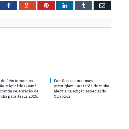
tter
Facebook
Google+
Pinterest
LinkedIn
Tumblr
Email
 de fiéis tomam as
Famílias guamaenses
São Miguel do Guamá
prestigiam uma tarde de muita
rande celebração de
alegria na edição especial do
rcha para Jesus 2026.
Orla Kids.