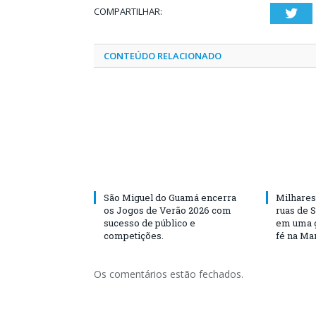
COMPARTILHAR:
Twi
CONTEÚDO RELACIONADO
São Miguel do Guamá encerra
Milhares
os Jogos de Verão 2026 com
ruas de 
sucesso de público e
em uma g
competições.
fé na Ma
Os comentários estão fechados.