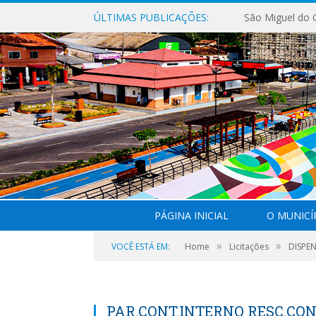
ÚLTIMAS PUBLICAÇÕES:
PÁGINA INICIAL
O MUNICÍ
»
»
VOCÊ ESTÁ EM:
Home
Licitações
DISPEN
PAR.CONT.INTERNO RESC.CONT