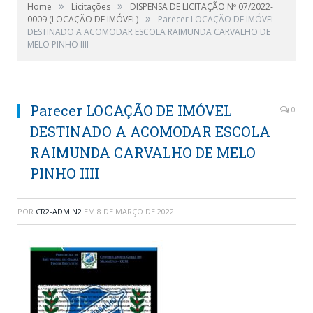
»
»
Home
Licitações
DISPENSA DE LICITAÇÃO Nº 07/2022-
»
0009 (LOCAÇÃO DE IMÓVEL)
Parecer LOCAÇÃO DE IMÓVEL
DESTINADO A ACOMODAR ESCOLA RAIMUNDA CARVALHO DE
MELO PINHO IIII
Parecer LOCAÇÃO DE IMÓVEL
0
DESTINADO A ACOMODAR ESCOLA
RAIMUNDA CARVALHO DE MELO
PINHO IIII
POR
CR2-ADMIN2
EM
8 DE MARÇO DE 2022