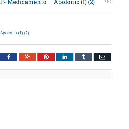
- Medicamento – Apolonio (1) (2)
0
polonio (1) (2)
tter
Facebook
Google+
Pinterest
LinkedIn
Tumblr
Email