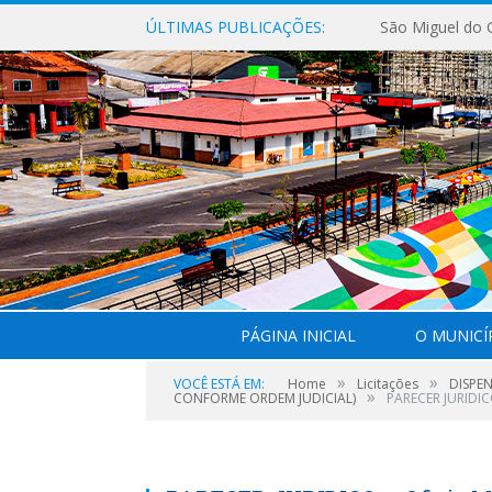
ÚLTIMAS PUBLICAÇÕES:
PÁGINA INICIAL
O MUNICÍ
»
»
VOCÊ ESTÁ EM:
Home
Licitações
DISPE
»
CONFORME ORDEM JUDICIAL)
PARECER JURIDICO