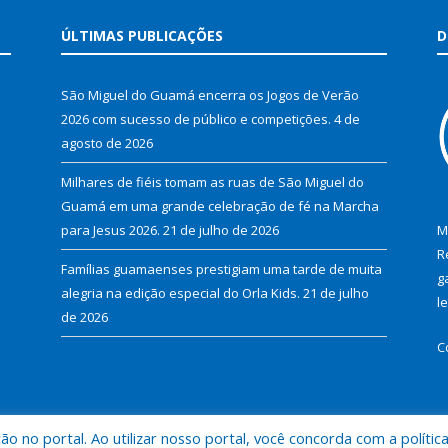
ÚLTIMAS PUBLICAÇÕES
D
São Miguel do Guamá encerra os Jogos de Verão
2026 com sucesso de público e competições.
4 de
agosto de 2026
Milhares de fiéis tomam as ruas de São Miguel do
Guamá em uma grande celebração de fé na Marcha
para Jesus 2026.
21 de julho de 2026
M
R
Famílias guamaenses prestigiam uma tarde de muita
g
alegria na edição especial do Orla Kids.
21 de julho
l
de 2026
C
 no portal. Ao utilizar nosso portal, você concorda com a polític