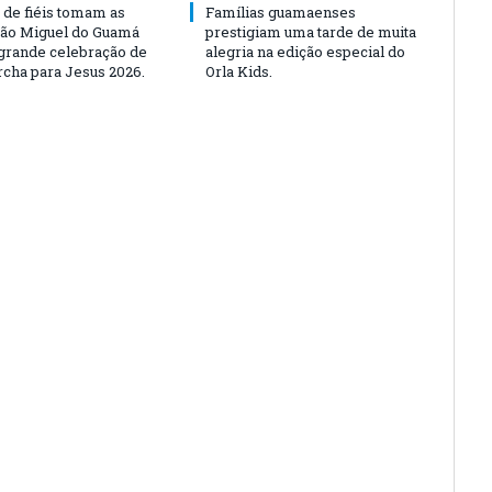
 de fiéis tomam as
Famílias guamaenses
São Miguel do Guamá
prestigiam uma tarde de muita
rande celebração de
alegria na edição especial do
rcha para Jesus 2026.
Orla Kids.