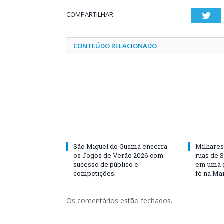
COMPARTILHAR:
Twi
CONTEÚDO RELACIONADO
São Miguel do Guamá encerra
Milhares
os Jogos de Verão 2026 com
ruas de 
sucesso de público e
em uma g
competições.
fé na Ma
Os comentários estão fechados.