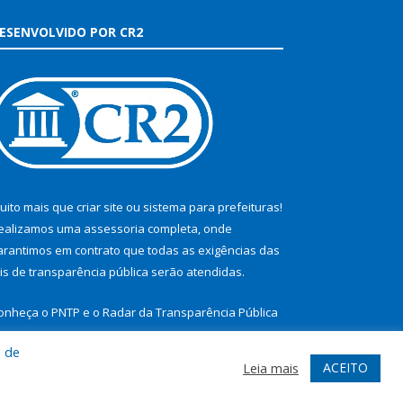
ESENVOLVIDO POR CR2
uito mais que
criar site
ou
sistema para prefeituras
!
ealizamos uma
assessoria
completa, onde
arantimos em contrato que todas as exigências das
eis de transparência pública
serão atendidas.
onheça o
PNTP
e o
Radar da Transparência Pública
a de
ACEITO
Leia mais