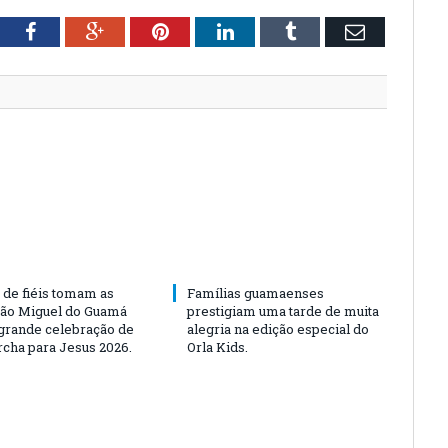
tter
Facebook
Google+
Pinterest
LinkedIn
Tumblr
Email
 de fiéis tomam as
Famílias guamaenses
São Miguel do Guamá
prestigiam uma tarde de muita
rande celebração de
alegria na edição especial do
rcha para Jesus 2026.
Orla Kids.