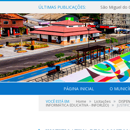
ÚLTIMAS PUBLICAÇÕES:
PÁGINA INICIAL
O MUNICÍ
»
»
VOCÊ ESTÁ EM:
Home
Licitações
DISPE
»
INFORMÁTICA EDUCATIVA - INFORLEO)
JUSTIFI