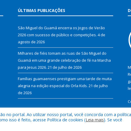
ÚLTIMAS PUBLICAÇÕES
D
São Miguel do Guamá encerra os Jogos de Verão
2026 com sucesso de público e competições.
4 de
agosto de 2026
Milhares de fiéis tomam as ruas de São Miguel do
Guamá em uma grande celebração de fé na Marcha
para Jesus 2026.
21 de julho de 2026
M
R
Famílias guamaenses prestigiam uma tarde de muita
g
alegria na edição especial do Orla Kids.
21 de julho
l
de 2026
C
 no portal. Ao utilizar nosso portal, você concorda com a polític
 isso é feito, acesse Política de cookies (
Leia mais
). Se você