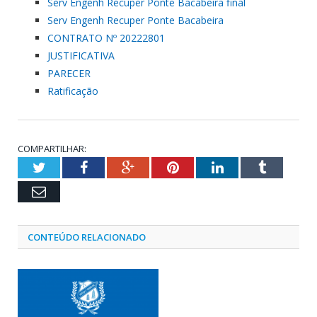
Serv Engenh Recuper Ponte Bacabeira final
Serv Engenh Recuper Ponte Bacabeira
CONTRATO Nº 20222801
JUSTIFICATIVA
PARECER
Ratificação
COMPARTILHAR:
Twitter
Facebook
Google+
Pinterest
LinkedIn
Tumblr
Email
CONTEÚDO RELACIONADO