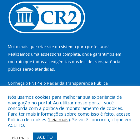
Muito mais que
criar site
ou
sistema para prefeituras
!
Realizamos uma
assessoria
completa, onde garantimos em
contrato que todas as exigências das
leis de transparência
pública
serão atendidas.
Conheça o
PNTP
e o
Radar da Transparência Pública
Nós usamos cookies para melhorar sua experiência de
navegação no portal. Ao utilizar nosso portal, você
concorda com a política de monitoramento de cookies.
Para ter mais informações sobre como isso é feito, acesse
Todos os direitos reservados a Prefeitura Municipal de São
Política de cookies (
Leia mais
). Se você concorda, clique em
Miguel do Guamá.
ACEITO.
Mapa do Site
Acessar Área Administrativa
ACEITO
Leia mais