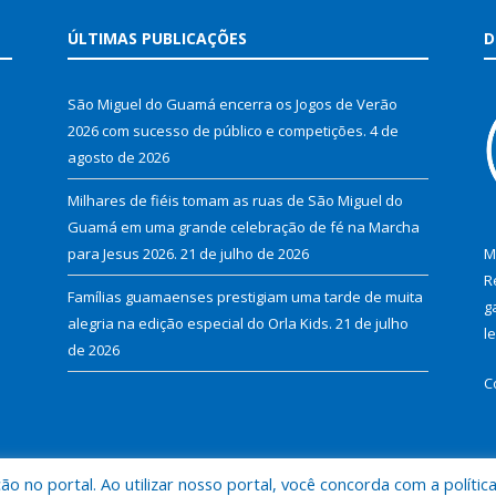
ÚLTIMAS PUBLICAÇÕES
D
São Miguel do Guamá encerra os Jogos de Verão
2026 com sucesso de público e competições.
4 de
agosto de 2026
Milhares de fiéis tomam as ruas de São Miguel do
Guamá em uma grande celebração de fé na Marcha
para Jesus 2026.
21 de julho de 2026
M
R
Famílias guamaenses prestigiam uma tarde de muita
g
alegria na edição especial do Orla Kids.
21 de julho
l
de 2026
C
 no portal. Ao utilizar nosso portal, você concorda com a polític