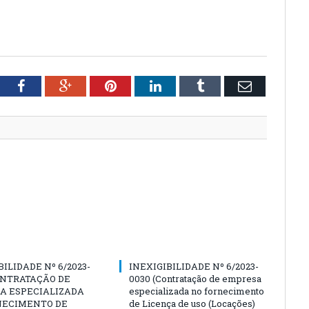
tter
Facebook
Google+
Pinterest
LinkedIn
Tumblr
Email
BILIDADE Nº 6/2023-
INEXIGIBILIDADE Nº 6/2023-
ONTRATAÇÃO DE
0030 (Contratação de empresa
A ESPECIALIZADA
especializada no fornecimento
NECIMENTO DE
de Licença de uso (Locações)