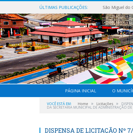
ÚLTIMAS PUBLICAÇÕES:
PÁGINA INICIAL
O MUNICÍ
»
»
VOCÊ ESTÁ EM:
Home
Licitações
DISPE
DA SECRETARIA MUNICIPAL DE ADMINISTRAÇÃO DE
DISPENSA DE LICITAÇÃO Nº 7/