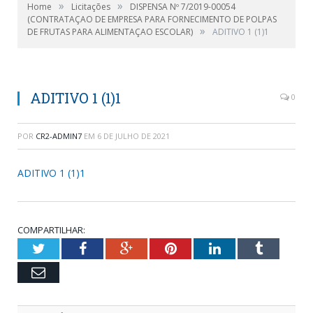
»
»
Home
Licitações
DISPENSA Nº 7/2019-00054
(CONTRATAÇAO DE EMPRESA PARA FORNECIMENTO DE POLPAS
»
DE FRUTAS PARA ALIMENTAÇAO ESCOLAR)
ADITIVO 1 (1)1
ADITIVO 1 (1)1
0
POR
CR2-ADMIN7
EM
6 DE JULHO DE 2021
ADITIVO 1 (1)1
COMPARTILHAR:
Twitter
Facebook
Google+
Pinterest
LinkedIn
Tumblr
Email