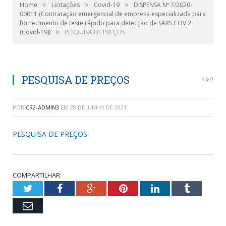
»
»
»
Home
Licitações
Covid-19
DISPENSA Nº 7/2020-
00011 (Contratação emergencial de empresa especializada para
fornecimento de teste rápido para detecção de SARS COV 2
»
(Covid-19))
PESQUISA DE PREÇOS
PESQUISA DE PREÇOS
0
POR
CR2-ADMIN3
EM
28 DE JUNHO DE 2021
PESQUISA DE PREÇOS
COMPARTILHAR:
Twitter
Facebook
Google+
Pinterest
LinkedIn
Tumblr
Email