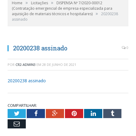
»
»
Home
Licitações
DISPENSA Nº 7/2020-00012
(Contratação emergencial de empresa especializada para
»
aquisição de materiais técnicos e hospitalares)
20200238
assinado
20200238 assinado
0
POR
CR2-ADMIN3
EM
28 DE JUNHO DE 2021
20200238 assinado
COMPARTILHAR:
Twitter
Facebook
Google+
Pinterest
LinkedIn
Tumblr
Email