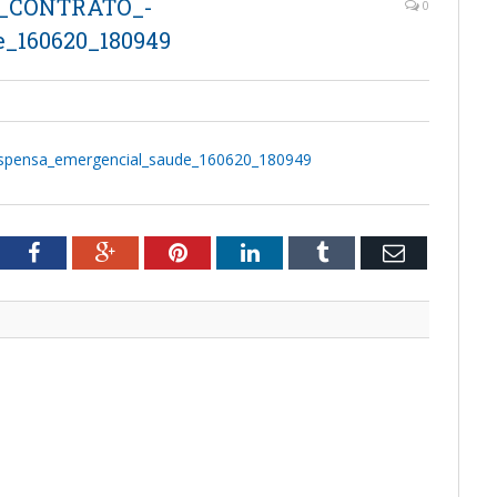
E_CONTRATO_-
0
_160620_180949
pensa_emergencial_saude_160620_180949
tter
Facebook
Google+
Pinterest
LinkedIn
Tumblr
Email