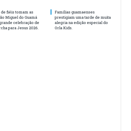
 de fiéis tomam as
Famílias guamaenses
São Miguel do Guamá
prestigiam uma tarde de muita
rande celebração de
alegria na edição especial do
rcha para Jesus 2026.
Orla Kids.