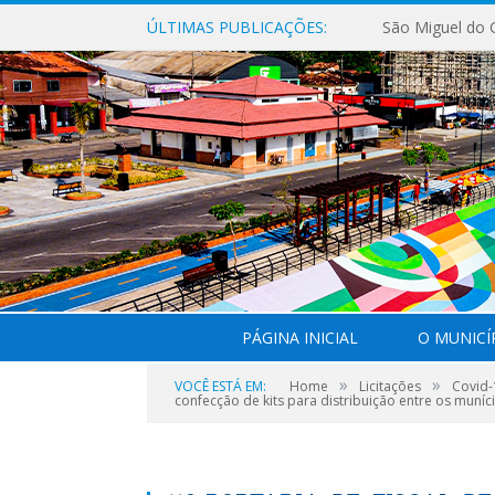
ÚLTIMAS PUBLICAÇÕES:
PÁGINA INICIAL
O MUNICÍ
»
»
VOCÊ ESTÁ EM:
Home
Licitações
Covid-
confecção de kits para distribuição entre os muníc