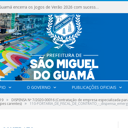
São Miguel do Guamá encerra os Jogos de Verão 2026 com sucesso de público e competições.
PIO
O GOVERNO
PUBLICAÇÕES OFICIAIS
»
19
DISPENSA Nº 7/2020-00016 (Contratação de empresa especializada para 
»
ipes carentes)
110-PORTARIA_DE_FISCAL_DE_CONTRATO_-_dispensa_emerg