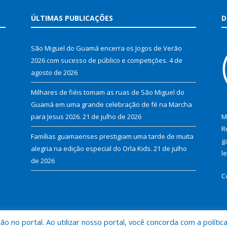
ÚLTIMAS PUBLICAÇÕES
D
São Miguel do Guamá encerra os Jogos de Verão
2026 com sucesso de público e competições.
4 de
agosto de 2026
Milhares de fiéis tomam as ruas de São Miguel do
Guamá em uma grande celebração de fé na Marcha
para Jesus 2026.
21 de julho de 2026
M
R
Famílias guamaenses prestigiam uma tarde de muita
g
alegria na edição especial do Orla Kids.
21 de julho
l
de 2026
C
 no portal. Ao utilizar nosso portal, você concorda com a polític