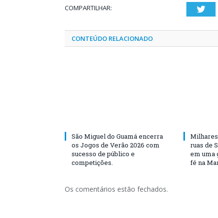
COMPARTILHAR:
Twi
CONTEÚDO RELACIONADO
São Miguel do Guamá encerra
Milhares
os Jogos de Verão 2026 com
ruas de 
sucesso de público e
em uma g
competições.
fé na Ma
Os comentários estão fechados.