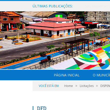
ÚLTIMAS PUBLICAÇÕES:
PÁGINA INICIAL
O MUNICÍ
»
»
VOCÊ ESTÁ EM:
Home
Licitações
DISPEN
DFD