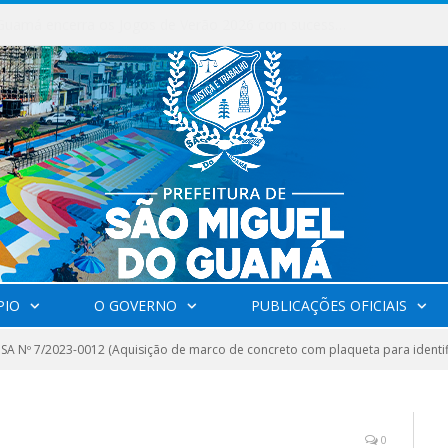
Milhares de fiéis tomam as ruas de São Miguel do Guamá em uma grande celebração de fé na Marcha para Jesus 2026.
PIO
O GOVERNO
PUBLICAÇÕES OFICIAIS
SA Nº 7/2023-0012 (Aquisição de marco de concreto com plaqueta para identif
0