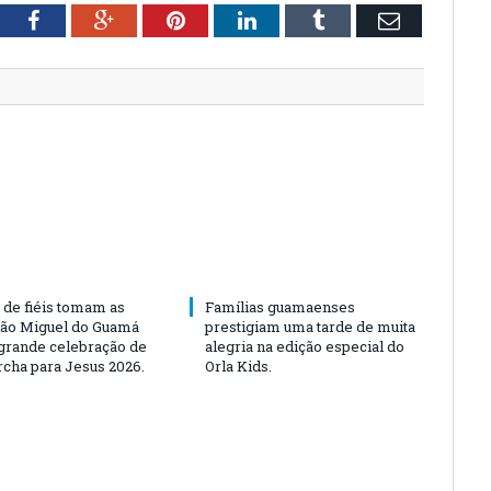
tter
Facebook
Google+
Pinterest
LinkedIn
Tumblr
Email
 de fiéis tomam as
Famílias guamaenses
São Miguel do Guamá
prestigiam uma tarde de muita
rande celebração de
alegria na edição especial do
rcha para Jesus 2026.
Orla Kids.