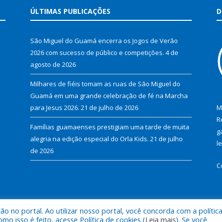
ÚLTIMAS PUBLICAÇÕES
D
São Miguel do Guamá encerra os Jogos de Verão
2026 com sucesso de público e competições.
4 de
agosto de 2026
Milhares de fiéis tomam as ruas de São Miguel do
Guamá em uma grande celebração de fé na Marcha
para Jesus 2026.
21 de julho de 2026
M
R
Famílias guamaenses prestigiam uma tarde de muita
g
alegria na edição especial do Orla Kids.
21 de julho
l
de 2026
C
 no portal. Ao utilizar nosso portal, você concorda com a polític
al de São Miguel do Guamá.
Mapa do Si
 isso é feito, acesse Política de cookies (
Leia mais
). Se você