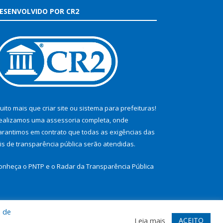
ESENVOLVIDO POR CR2
uito mais que
criar site
ou
sistema para prefeituras
!
ealizamos uma
assessoria
completa, onde
arantimos em contrato que todas as exigências das
eis de transparência pública
serão atendidas.
onheça o
PNTP
e o
Radar da Transparência Pública
a de
te
Acessar Área Administrativa
Acessar Webmail
ACEITO
Leia mais