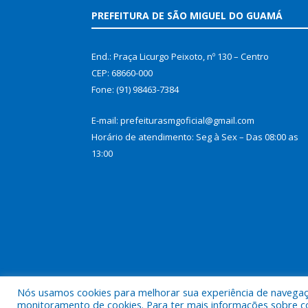
PREFEITURA DE SÃO MIGUEL DO GUAMÁ
End.: Praça Licurgo Peixoto, nº 130 – Centro
CEP: 68660-000
Fone: (91) 98463-7384
E-mail: prefeiturasmgoficial@gmail.com
Horário de atendimento: Seg à Sex – Das 08:00 as
13:00
Nós usamos cookies para melhorar sua experiência de navegação
Todos os direitos reservados a Prefeitura Municip
monitoramento de cookies. Para ter mais informações sobre como