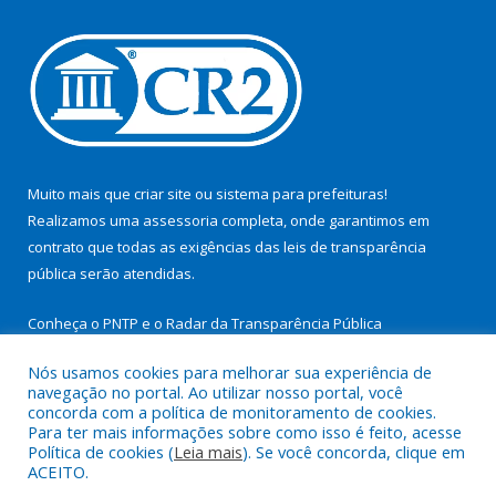
Muito mais que
criar site
ou
sistema para prefeituras
!
Realizamos uma
assessoria
completa, onde garantimos em
contrato que todas as exigências das
leis de transparência
pública
serão atendidas.
Conheça o
PNTP
e o
Radar da Transparência Pública
Nós usamos cookies para melhorar sua experiência de
navegação no portal. Ao utilizar nosso portal, você
concorda com a política de monitoramento de cookies.
Para ter mais informações sobre como isso é feito, acesse
Todos os direitos reservados a Prefeitura Municipal de São
Política de cookies (
Leia mais
). Se você concorda, clique em
Miguel do Guamá.
ACEITO.