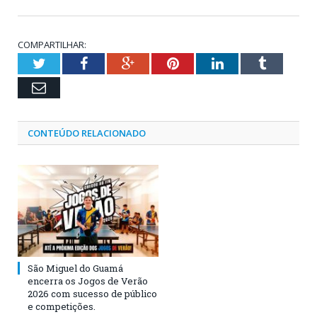
COMPARTILHAR:
Twitter
Facebook
Google+
Pinterest
LinkedIn
Tumblr
Email
CONTEÚDO RELACIONADO
São Miguel do Guamá
encerra os Jogos de Verão
2026 com sucesso de público
e competições.