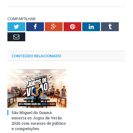
COMPARTILHAR:
Twitter
Facebook
Google+
Pinterest
LinkedIn
Tumblr
Email
CONTEÚDO RELACIONADO
São Miguel do Guamá
encerra os Jogos de Verão
2026 com sucesso de público
e competições.