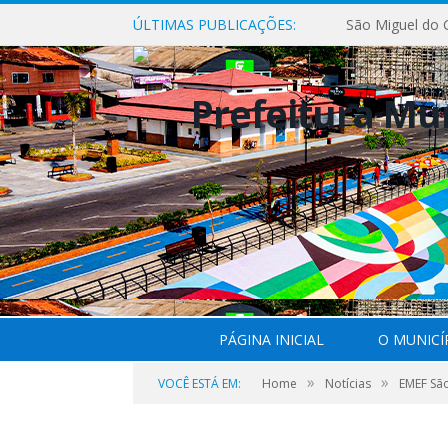
ÚLTIMAS PUBLICAÇÕES:
PÁGINA INICIAL
O MUNICÍ
»
»
VOCÊ ESTÁ EM:
Home
Notícias
EMEF São