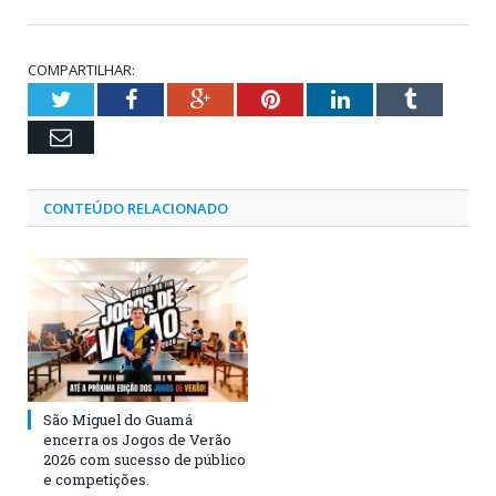
COMPARTILHAR:
Twitter
Facebook
Google+
Pinterest
LinkedIn
Tumblr
Email
CONTEÚDO RELACIONADO
São Miguel do Guamá
encerra os Jogos de Verão
2026 com sucesso de público
e competições.