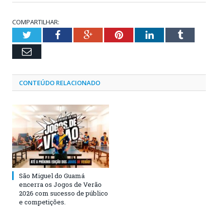
COMPARTILHAR:
Twitter
Facebook
Google+
Pinterest
LinkedIn
Tumblr
Email
CONTEÚDO RELACIONADO
São Miguel do Guamá
encerra os Jogos de Verão
2026 com sucesso de público
e competições.