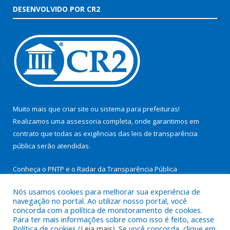
DESENVOLVIDO POR CR2
Muito mais que
criar site
ou
sistema para prefeituras
!
Realizamos uma
assessoria
completa, onde garantimos em
contrato que todas as exigências das
leis de transparência
pública
serão atendidas.
Conheça o
PNTP
e o
Radar da Transparência Pública
Nós usamos cookies para melhorar sua experiência de
navegação no portal. Ao utilizar nosso portal, você
concorda com a política de monitoramento de cookies.
Para ter mais informações sobre como isso é feito, acesse
Todos os direitos reservados a Prefeitura Municipal de São
Política de cookies (
Leia mais
). Se você concorda, clique em