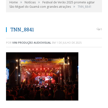
»
»
Home
Notícias
Festival de Verão 2025 promete agitar
»
São Miguel do Guamá com grandes atrações
TNN_8841
TNN_8841
0
POR
VINI PRODUÇÃO AUDIOVISUAL
EM
1 DE JULHO DE 2025