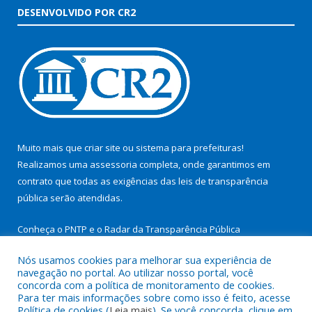
DESENVOLVIDO POR CR2
Muito mais que
criar site
ou
sistema para prefeituras
!
Realizamos uma
assessoria
completa, onde garantimos em
contrato que todas as exigências das
leis de transparência
pública
serão atendidas.
Conheça o
PNTP
e o
Radar da Transparência Pública
Nós usamos cookies para melhorar sua experiência de
navegação no portal. Ao utilizar nosso portal, você
concorda com a política de monitoramento de cookies.
Para ter mais informações sobre como isso é feito, acesse
Todos os direitos reservados a Prefeitura Municipal de São
Política de cookies (
Leia mais
). Se você concorda, clique em