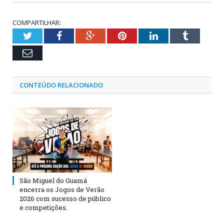
COMPARTILHAR:
Twitter
Facebook
Google+
Pinterest
LinkedIn
Tumblr
Email
CONTEÚDO RELACIONADO
São Miguel do Guamá
encerra os Jogos de Verão
2026 com sucesso de público
e competições.