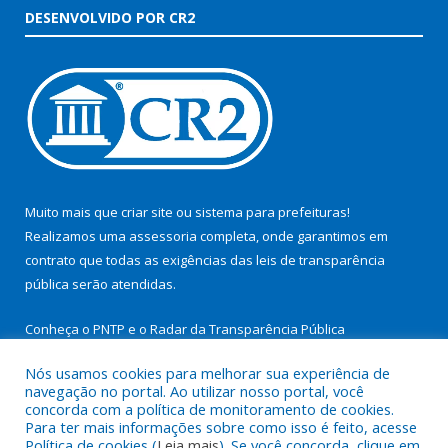
DESENVOLVIDO POR CR2
Muito mais que
criar site
ou
sistema para prefeituras
!
Realizamos uma
assessoria
completa, onde garantimos em
contrato que todas as exigências das
leis de transparência
pública
serão atendidas.
Conheça o
PNTP
e o
Radar da Transparência Pública
Nós usamos cookies para melhorar sua experiência de
navegação no portal. Ao utilizar nosso portal, você
concorda com a política de monitoramento de cookies.
Para ter mais informações sobre como isso é feito, acesse
Todos os direitos reservados a Prefeitura Municipal de São
Política de cookies (
Leia mais
). Se você concorda, clique em