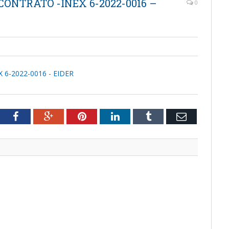
CONTRATO -INEX 6-2022-0016 –
0
 6-2022-0016 - EIDER
tter
Facebook
Google+
Pinterest
LinkedIn
Tumblr
Email