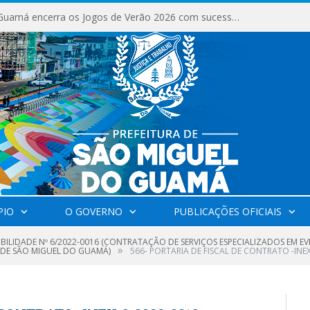
São Miguel do Guamá encerra os Jogos de Verão 2026 com sucesso de público e competições.
PIO
O GOVERNO
PUBLICAÇÕES OFICIAIS
GIBILIDADE Nº 6/2022-0016 (CONTRATAÇÃO DE SERVIÇOS ESPECIALIZADOS EM
»
 DE SÃO MIGUEL DO GUAMÁ)
566- PORTARIA DE FISCAL DE CONTRATO -INEX