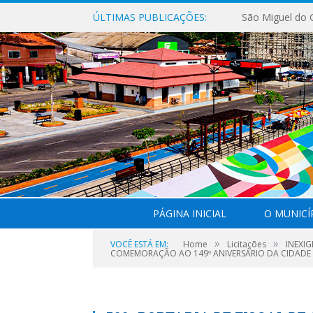
ÚLTIMAS PUBLICAÇÕES:
PÁGINA INICIAL
O MUNICÍ
»
»
VOCÊ ESTÁ EM:
Home
Licitações
INEXI
COMEMORAÇÃO AO 149º ANIVERSÁRIO DA CIDADE