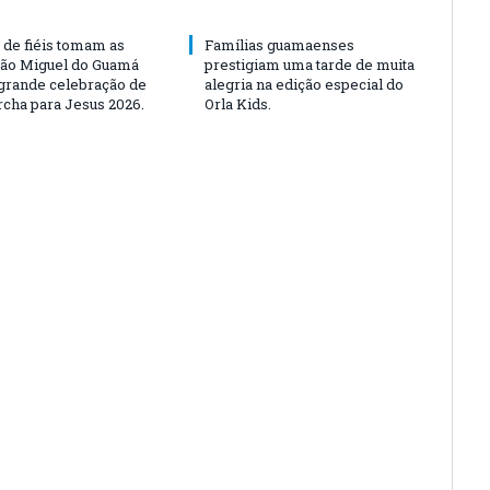
 de fiéis tomam as
Famílias guamaenses
São Miguel do Guamá
prestigiam uma tarde de muita
rande celebração de
alegria na edição especial do
rcha para Jesus 2026.
Orla Kids.