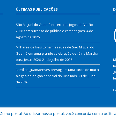
ÚLTIMAS PUBLICAÇÕES
D
São Miguel do Guamá encerra os Jogos de Verão
2026 com sucesso de público e competições.
4 de
agosto de 2026
Milhares de fiéis tomam as ruas de São Miguel do
Guamá em uma grande celebração de fé na Marcha
para Jesus 2026.
21 de julho de 2026
M
R
Famílias guamaenses prestigiam uma tarde de muita
g
alegria na edição especial do Orla Kids.
21 de julho
l
de 2026
C
 no portal. Ao utilizar nosso portal, você concorda com a polític