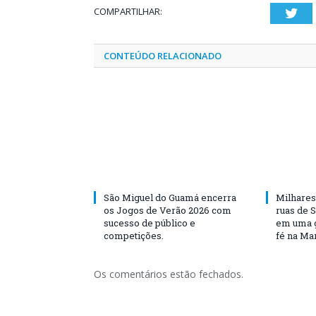
COMPARTILHAR:
Twi
CONTEÚDO RELACIONADO
São Miguel do Guamá encerra
Milhares
os Jogos de Verão 2026 com
ruas de 
sucesso de público e
em uma g
competições.
fé na Ma
Os comentários estão fechados.