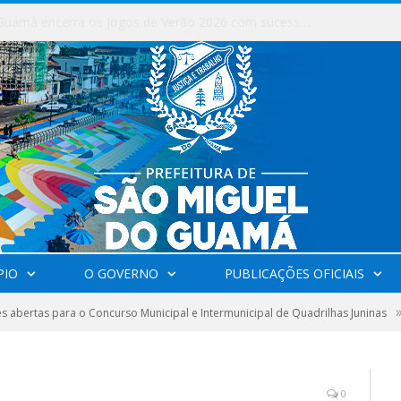
Milhares de fiéis tomam as ruas de São Miguel do Guamá em uma grande celebração de fé na Marcha para Jesus 2026.
PIO
O GOVERNO
PUBLICAÇÕES OFICIAIS
es abertas para o Concurso Municipal e Intermunicipal de Quadrilhas Juninas
0