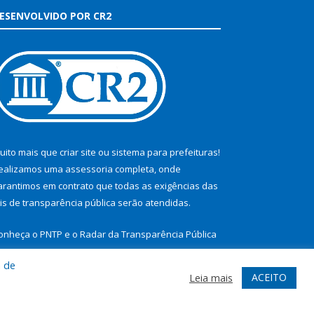
ESENVOLVIDO POR CR2
uito mais que
criar site
ou
sistema para prefeituras
!
ealizamos uma
assessoria
completa, onde
arantimos em contrato que todas as exigências das
eis de transparência pública
serão atendidas.
onheça o
PNTP
e o
Radar da Transparência Pública
a de
ACEITO
Leia mais
te
Acessar Área Administrativa
Acessar Webmail