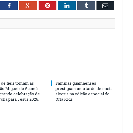
tter
Facebook
Google+
Pinterest
LinkedIn
Tumblr
Email
 de fiéis tomam as
Famílias guamaenses
São Miguel do Guamá
prestigiam uma tarde de muita
rande celebração de
alegria na edição especial do
rcha para Jesus 2026.
Orla Kids.