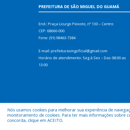
PREFEITURA DE SÃO MIGUEL DO GUAMÁ
End.: Praça Licurgo Peixoto, nº 130 – Centro
CEP: 68660-000
Fone: (91) 98463-7384
E-mail: prefeiturasmgoficial@gmail.com
Horário de atendimento: Seg à Sex – Das 08:00 as
13:00
Nós usamos cookies para melhorar sua experiência de navegação
monitoramento de cookies. Para ter mais informações sobre como
concorda, clique em ACEITO.
Todos os direitos reservados a Prefeitura Municip