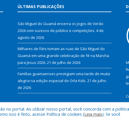
ÚLTIMAS PUBLICAÇÕES
D
São Miguel do Guamá encerra os Jogos de Verão
2026 com sucesso de público e competições.
4 de
agosto de 2026
Milhares de fiéis tomam as ruas de São Miguel do
Guamá em uma grande celebração de fé na Marcha
para Jesus 2026.
21 de julho de 2026
M
R
Famílias guamaenses prestigiam uma tarde de muita
g
alegria na edição especial do Orla Kids.
21 de julho
l
de 2026
C
 no portal. Ao utilizar nosso portal, você concorda com a polític
 isso é feito, acesse Política de cookies (
Leia mais
). Se você
al de São Miguel do Guamá.
Mapa do Si