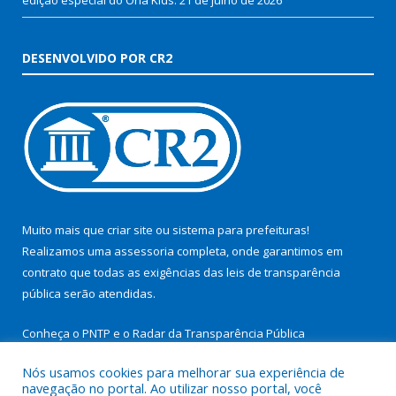
DESENVOLVIDO POR CR2
Muito mais que
criar site
ou
sistema para prefeituras
!
Realizamos uma
assessoria
completa, onde garantimos em
contrato que todas as exigências das
leis de transparência
pública
serão atendidas.
Conheça o
PNTP
e o
Radar da Transparência Pública
Nós usamos cookies para melhorar sua experiência de
navegação no portal. Ao utilizar nosso portal, você