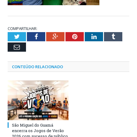
COMPARTILHAR:
Twitter
Facebook
Google+
Pinterest
LinkedIn
Tumblr
Email
CONTEÚDO RELACIONADO
São Miguel do Guamá
encerra os Jogos de Verão
2026 com sucesso de público