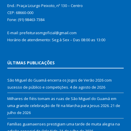
End.: Praça Licurgo Peixoto, nº 130 – Centro
CEP: 68660-000
Fone: (91) 98463-7384
E-mail: prefeiturasmgoficial@gmail.com
Horário de atendimento: Seg à Sex – Das 08:00 as 13:00
ÚLTIMAS PUBLICAÇÕES
São Miguel do Guamá encerra os Jogos de Verão 2026 com
sucesso de público e competições.
4 de agosto de 2026
Milhares de fiéis tomam as ruas de São Miguel do Guamá em
uma grande celebração de fé na Marcha para Jesus 2026.
21 de
julho de 2026
Famílias guamaenses prestigiam uma tarde de muita alegria na
edição especial do Orla Kids.
21 de julho de 2026