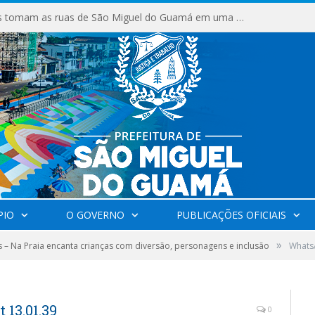
Milhares de fiéis tomam as ruas de São Miguel do Guamá em uma grande celebração de fé na Marcha para Jesus 2026.
PIO
O GOVERNO
PUBLICAÇÕES OFICIAIS
»
s – Na Praia encanta crianças com diversão, personagens e inclusão
Whats
13.01.39
0