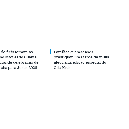
 de fiéis tomam as
Famílias guamaenses
São Miguel do Guamá
prestigiam uma tarde de muita
rande celebração de
alegria na edição especial do
rcha para Jesus 2026.
Orla Kids.