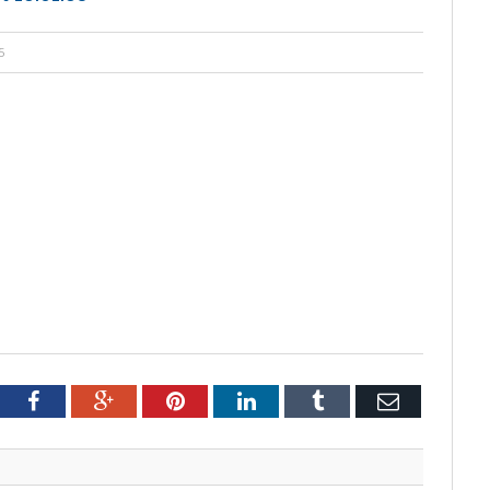
5
tter
Facebook
Google+
Pinterest
LinkedIn
Tumblr
Email