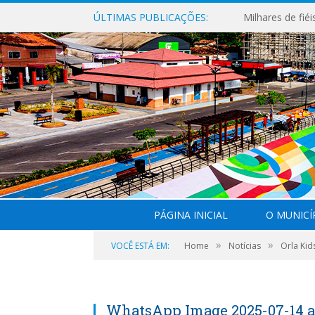
ÚLTIMAS PUBLICAÇÕES:
PÁGINA INICIAL
O MUNICÍ
»
»
VOCÊ ESTÁ EM:
Home
Notícias
Orla Kid
WhatsApp Image 2025-07-14 at 