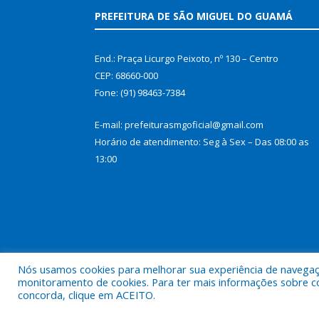
PREFEITURA DE SÃO MIGUEL DO GUAMÁ
End.: Praça Licurgo Peixoto, nº 130 – Centro
CEP: 68660-000
Fone: (91) 98463-7384
E-mail: prefeiturasmgoficial@gmail.com
Horário de atendimento: Seg à Sex – Das 08:00 as
13:00
Nós usamos cookies para melhorar sua experiência de navegação
monitoramento de cookies. Para ter mais informações sobre como
concorda, clique em ACEITO.
Todos os direitos reservados a Prefeitura Municip