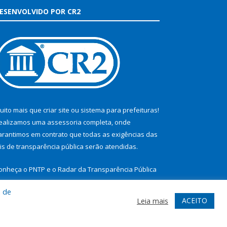
ESENVOLVIDO POR CR2
uito mais que
criar site
ou
sistema para prefeituras
!
ealizamos uma
assessoria
completa, onde
arantimos em contrato que todas as exigências das
eis de transparência pública
serão atendidas.
onheça o
PNTP
e o
Radar da Transparência Pública
a de
ACEITO
Leia mais
te
Acessar Área Administrativa
Acessar Webmail