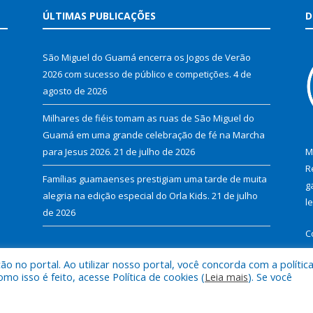
ÚLTIMAS PUBLICAÇÕES
D
São Miguel do Guamá encerra os Jogos de Verão
2026 com sucesso de público e competições.
4 de
agosto de 2026
Milhares de fiéis tomam as ruas de São Miguel do
Guamá em uma grande celebração de fé na Marcha
para Jesus 2026.
21 de julho de 2026
M
R
Famílias guamaenses prestigiam uma tarde de muita
g
alegria na edição especial do Orla Kids.
21 de julho
l
de 2026
C
 no portal. Ao utilizar nosso portal, você concorda com a polític
 isso é feito, acesse Política de cookies (
Leia mais
). Se você
al de São Miguel do Guamá.
Mapa do Si