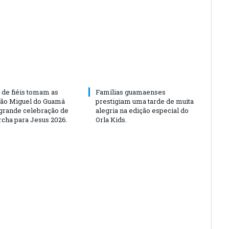
 de fiéis tomam as
Famílias guamaenses
São Miguel do Guamá
prestigiam uma tarde de muita
rande celebração de
alegria na edição especial do
rcha para Jesus 2026.
Orla Kids.