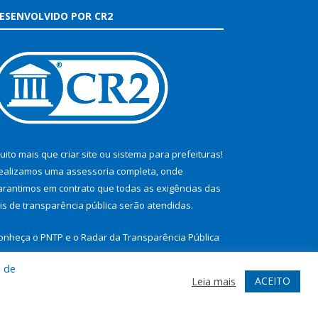
ESENVOLVIDO POR CR2
uito mais que
criar site
ou
sistema para prefeituras
!
ealizamos uma
assessoria
completa, onde
arantimos em contrato que todas as exigências das
eis de transparência pública
serão atendidas.
onheça o
PNTP
e o
Radar da Transparência Pública
a de
ACEITO
Leia mais
te
Acessar Área Administrativa
Acessar Webmail