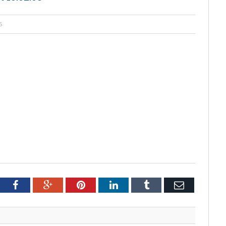
5
tter
Facebook
Google+
Pinterest
LinkedIn
Tumblr
Email