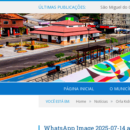
ÚLTIMAS PUBLICAÇÕES:
PÁGINA INICIAL
O MUNICÍ
»
»
VOCÊ ESTÁ EM:
Home
Notícias
Orla Kid
WhatsApp Image 2025-07-14 at