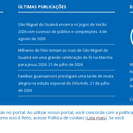
ÚLTIMAS PUBLICAÇÕES
D
São Miguel do Guamá encerra os Jogos de Verão
2026 com sucesso de público e competições.
4 de
agosto de 2026
Milhares de fiéis tomam as ruas de São Miguel do
Guamá em uma grande celebração de fé na Marcha
para Jesus 2026.
21 de julho de 2026
M
R
Famílias guamaenses prestigiam uma tarde de muita
g
alegria na edição especial do Orla Kids.
21 de julho
l
de 2026
C
 no portal. Ao utilizar nosso portal, você concorda com a polític
 isso é feito, acesse Política de cookies (
Leia mais
). Se você
al de São Miguel do Guamá.
Mapa do Si