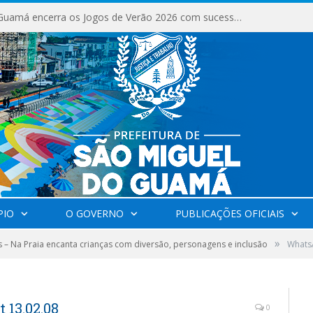
São Miguel do Guamá encerra os Jogos de Verão 2026 com sucesso de público e competições.
PIO
O GOVERNO
PUBLICAÇÕES OFICIAIS
»
s – Na Praia encanta crianças com diversão, personagens e inclusão
Whats
 13.02.08
0