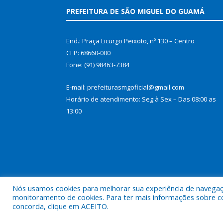
PREFEITURA DE SÃO MIGUEL DO GUAMÁ
End.: Praça Licurgo Peixoto, nº 130 – Centro
CEP: 68660-000
Fone: (91) 98463-7384
E-mail: prefeiturasmgoficial@gmail.com
Horário de atendimento: Seg à Sex – Das 08:00 as
13:00
Nós usamos cookies para melhorar sua experiência de navegação
monitoramento de cookies. Para ter mais informações sobre como
concorda, clique em ACEITO.
Todos os direitos reservados a Prefeitura Municip