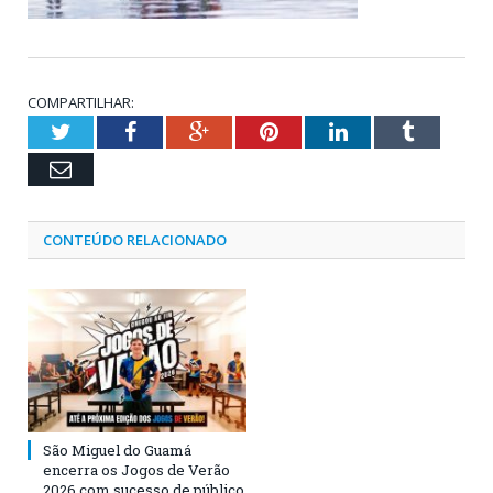
COMPARTILHAR:
Twitter
Facebook
Google+
Pinterest
LinkedIn
Tumblr
Email
CONTEÚDO RELACIONADO
São Miguel do Guamá
encerra os Jogos de Verão
2026 com sucesso de público