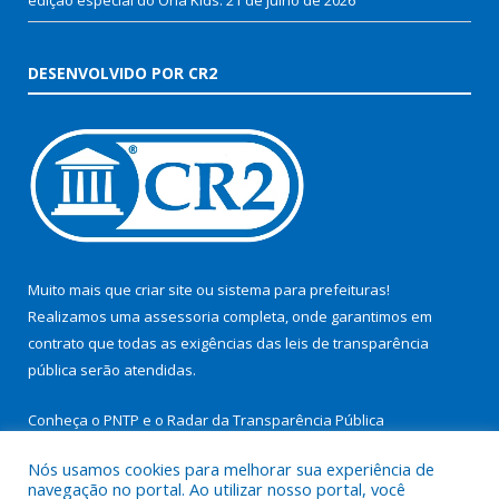
DESENVOLVIDO POR CR2
Muito mais que
criar site
ou
sistema para prefeituras
!
Realizamos uma
assessoria
completa, onde garantimos em
contrato que todas as exigências das
leis de transparência
pública
serão atendidas.
Conheça o
PNTP
e o
Radar da Transparência Pública
Nós usamos cookies para melhorar sua experiência de
navegação no portal. Ao utilizar nosso portal, você