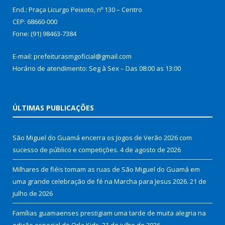
End.: Praça Licurgo Peixoto, nº 130 – Centro
CEP: 68660-000
Fone: (91) 98463-7384
E-mail: prefeiturasmgoficial@gmail.com
Horário de atendimento: Seg à Sex – Das 08:00 as 13:00
ÚLTIMAS PUBLICAÇÕES
São Miguel do Guamá encerra os Jogos de Verão 2026 com
sucesso de público e competições.
4 de agosto de 2026
Milhares de fiéis tomam as ruas de São Miguel do Guamá em
uma grande celebração de fé na Marcha para Jesus 2026.
21 de
julho de 2026
Famílias guamaenses prestigiam uma tarde de muita alegria na
edição especial do Orla Kids.
21 de julho de 2026