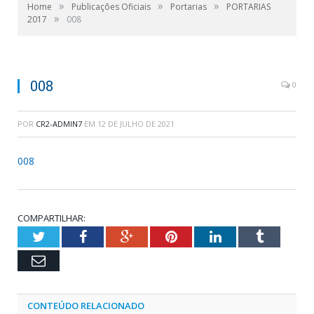
»
»
»
Home
Publicações Oficiais
Portarias
PORTARIAS
»
2017
008
008
0
POR
CR2-ADMIN7
EM
12 DE JULHO DE 2021
008
COMPARTILHAR:
Twitter
Facebook
Google+
Pinterest
LinkedIn
Tumblr
Email
CONTEÚDO RELACIONADO