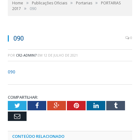
»
»
»
Home
Publicações Oficiais
Portarias
PORTARIAS
»
2017
090
090
0
POR
CR2-ADMIN7
EM
12 DE JULHO DE 2021
090
COMPARTILHAR:
Twitter
Facebook
Google+
Pinterest
LinkedIn
Tumblr
Email
CONTEÚDO RELACIONADO