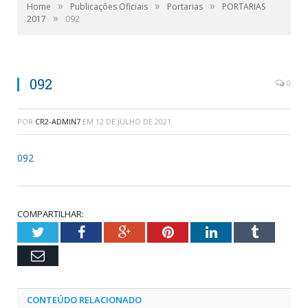
»
»
»
Home
Publicações Oficiais
Portarias
PORTARIAS
»
2017
092
092
0
POR
CR2-ADMIN7
EM
12 DE JULHO DE 2021
092
COMPARTILHAR:
Twitter
Facebook
Google+
Pinterest
LinkedIn
Tumblr
Email
CONTEÚDO RELACIONADO