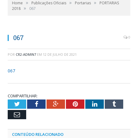
»
»
»
Home
Publicações Oficiais
Portarias
PORTARIAS
»
2018
067
067
0
POR
CR2-ADMIN7
EM
12 DE JULHO DE 2021
067
COMPARTILHAR:
Twitter
Facebook
Google+
Pinterest
LinkedIn
Tumblr
Email
CONTEÚDO RELACIONADO