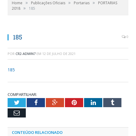
»
»
»
Home
Publicações Oficiais
Portarias
PORTARIAS
»
2018
185
185
0
POR
CR2-ADMIN7
EM
12 DE JULHO DE 2021
185
COMPARTILHAR:
Twitter
Facebook
Google+
Pinterest
LinkedIn
Tumblr
Email
CONTEÚDO RELACIONADO