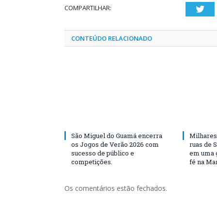
COMPARTILHAR:
Twi
CONTEÚDO RELACIONADO
São Miguel do Guamá encerra
Milhares
os Jogos de Verão 2026 com
ruas de 
sucesso de público e
em uma g
competições.
fé na Ma
Os comentários estão fechados.