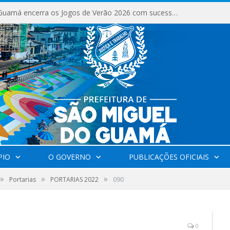
São Miguel do Guamá encerra os Jogos de Verão 2026 com sucesso de público e competições.
PIO
O GOVERNO
PUBLICAÇÕES OFICIAIS
»
»
»
Portarias
PORTARIAS 2022
090
0