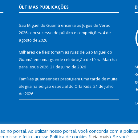
ÚLTIMAS PUBLICAÇÕES
D
São Miguel do Guamá encerra os Jogos de Verão
2026 com sucesso de público e competições.
4 de
agosto de 2026
Milhares de fiéis tomam as ruas de São Miguel do
Guamá em uma grande celebração de fé na Marcha
para Jesus 2026.
21 de julho de 2026
M
R
Famílias guamaenses prestigiam uma tarde de muita
g
alegria na edição especial do Orla Kids.
21 de julho
l
de 2026
C
 no portal. Ao utilizar nosso portal, você concorda com a polític
al de São Miguel do Guamá.
Mapa do Si
 isso é feito, acesse Política de cookies (
Leia mais
). Se você