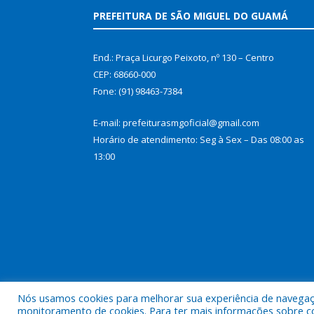
PREFEITURA DE SÃO MIGUEL DO GUAMÁ
End.: Praça Licurgo Peixoto, nº 130 – Centro
CEP: 68660-000
Fone: (91) 98463-7384
E-mail: prefeiturasmgoficial@gmail.com
Horário de atendimento: Seg à Sex – Das 08:00 as
13:00
Nós usamos cookies para melhorar sua experiência de navegação
Todos os direitos reservados a Prefeitura Municip
monitoramento de cookies. Para ter mais informações sobre como