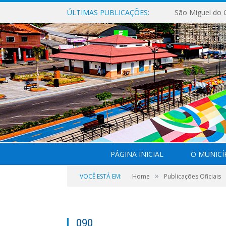
ÚLTIMAS PUBLICAÇÕES:
PÁGINA INICIAL
O MUNICÍ
»
VOCÊ ESTÁ EM:
Home
Publicações Oficiais
090