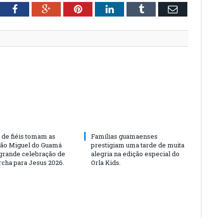
tter
Facebook
Google+
Pinterest
LinkedIn
Tumblr
Email
 de fiéis tomam as
Famílias guamaenses
São Miguel do Guamá
prestigiam uma tarde de muita
rande celebração de
alegria na edição especial do
rcha para Jesus 2026.
Orla Kids.