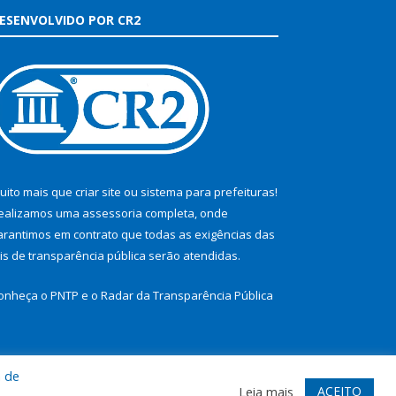
ESENVOLVIDO POR CR2
uito mais que
criar site
ou
sistema para prefeituras
!
ealizamos uma
assessoria
completa, onde
arantimos em contrato que todas as exigências das
eis de transparência pública
serão atendidas.
onheça o
PNTP
e o
Radar da Transparência Pública
a de
te
Acessar Área Administrativa
Acessar Webmail
ACEITO
Leia mais