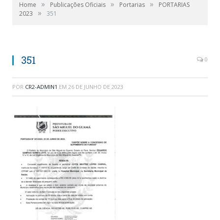
»
»
»
Home
Publicações Oficiais
Portarias
PORTARIAS
»
2023
351
351
0
POR
CR2-ADMIN1
EM
26 DE JUNHO DE 2023