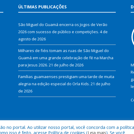
ÚLTIMAS PUBLICAÇÕES
D
São Miguel do Guamá encerra os Jogos de Verão
2026 com sucesso de público e competições.
4 de
agosto de 2026
Milhares de fiéis tomam as ruas de São Miguel do
Guamá em uma grande celebração de fé na Marcha
para Jesus 2026.
21 de julho de 2026
M
R
Famílias guamaenses prestigiam uma tarde de muita
g
alegria na edição especial do Orla Kids.
21 de julho
l
de 2026
C
 no portal. Ao utilizar nosso portal, você concorda com a polític
al de São Miguel do Guamá.
Mapa do Si
 isso é feito, acesse Política de cookies (
Leia mais
). Se você