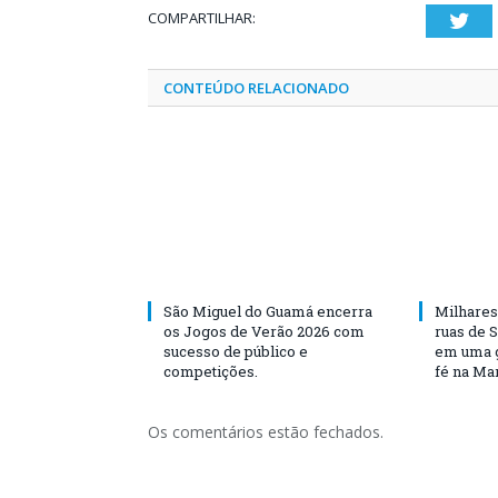
COMPARTILHAR:
Twi
CONTEÚDO RELACIONADO
São Miguel do Guamá encerra
Milhares
os Jogos de Verão 2026 com
ruas de 
sucesso de público e
em uma g
competições.
fé na Ma
Os comentários estão fechados.