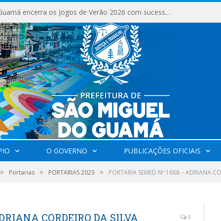
São Miguel do Guamá encerra os Jogos de Verão 2026 com sucesso de público e competições.
PIO
O GOVERNO
PUBLICAÇÕES OFICIAIS
»
»
»
Portarias
PORTARIAS 2023
PORTARIA SEMED Nº 1668 – ADRIANA CO
ADRIANA CORDEIRO DA SILVA
0