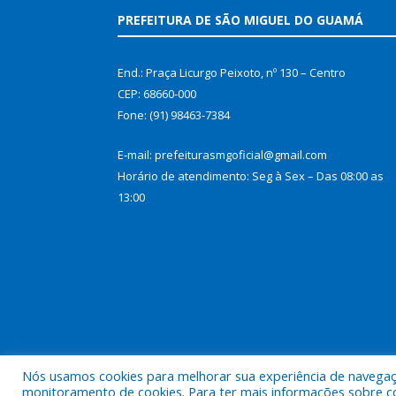
PREFEITURA DE SÃO MIGUEL DO GUAMÁ
End.: Praça Licurgo Peixoto, nº 130 – Centro
CEP: 68660-000
Fone: (91) 98463-7384
E-mail: prefeiturasmgoficial@gmail.com
Horário de atendimento: Seg à Sex – Das 08:00 as
13:00
Nós usamos cookies para melhorar sua experiência de navegação
Todos os direitos reservados a Prefeitura Municip
monitoramento de cookies. Para ter mais informações sobre como