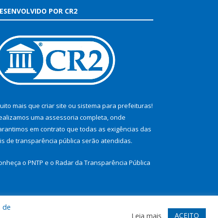
ESENVOLVIDO POR CR2
uito mais que
criar site
ou
sistema para prefeituras
!
ealizamos uma
assessoria
completa, onde
arantimos em contrato que todas as exigências das
eis de transparência pública
serão atendidas.
onheça o
PNTP
e o
Radar da Transparência Pública
a de
te
Acessar Área Administrativa
Acessar Webmail
ACEITO
Leia mais