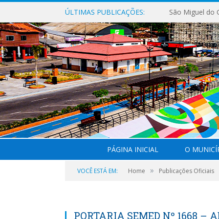
ÚLTIMAS PUBLICAÇÕES:
PÁGINA INICIAL
O MUNICÍ
»
VOCÊ ESTÁ EM:
Home
Publicações Oficiais
PORTARIA SEMED Nº 1668 – 