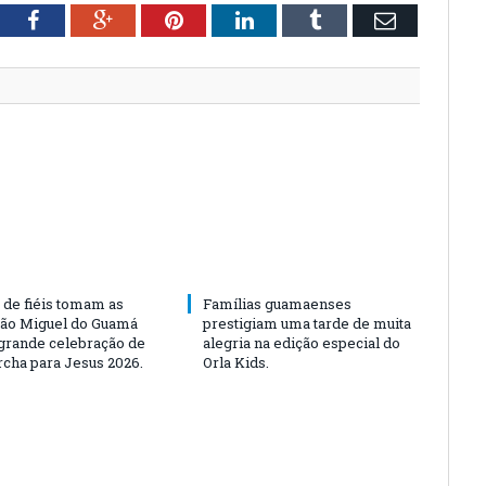
tter
Facebook
Google+
Pinterest
LinkedIn
Tumblr
Email
 de fiéis tomam as
Famílias guamaenses
São Miguel do Guamá
prestigiam uma tarde de muita
rande celebração de
alegria na edição especial do
rcha para Jesus 2026.
Orla Kids.