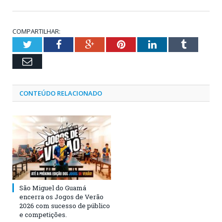
COMPARTILHAR:
Twitter
Facebook
Google+
Pinterest
LinkedIn
Tumblr
Email
CONTEÚDO RELACIONADO
São Miguel do Guamá
encerra os Jogos de Verão
2026 com sucesso de público
e competições.