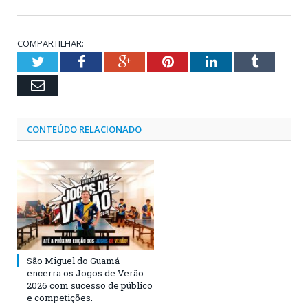
COMPARTILHAR:
Twitter
Facebook
Google+
Pinterest
LinkedIn
Tumblr
Email
CONTEÚDO RELACIONADO
São Miguel do Guamá
encerra os Jogos de Verão
2026 com sucesso de público
e competições.